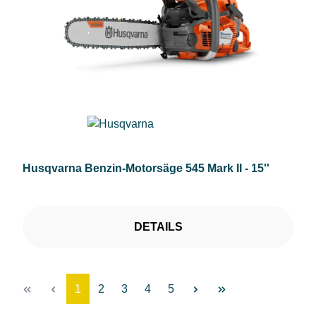
Husqvarna Benzin-Motorsäge 545 Mark II - 15''
DETAILS
Seite
Seite
Seite
Seite
Seite
1
2
3
4
5