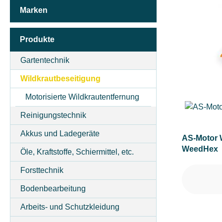
Marken
ARBEITSBREITE (IN CM)
Produkte
ARBEITSSTUFENANZAHL
Gartentechnik
Wildkrautbeseitigung
BETRIEBSART
Motorisierte Wildkrautentfernung
Reinigungstechnik
FAHRANTRIEBSART
Akkus und Ladegeräte
AS-Motor 
WeedHex
Öle, Kraftstoffe, Schiermittel, etc.
GESCHWINDIGKEIT MAX (IN KM/H)
Forsttechnik
Bodenbearbeitung
KLASSIFIZIERUNG
Arbeits- und Schutzkleidung