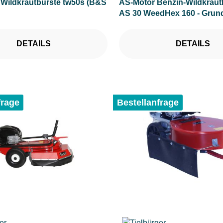
 Wildkrautbürste tw50s (B&S
AS-Motor Benzin-Wildkrautb
AS 30 WeedHex 160 - Grun
Bürste
DETAILS
DETAILS
frage
Bestellanfrage