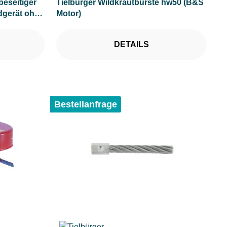
eseitiger
Tielbürger Wildkrautbürste hw50 (B&S
dgerät ohne
Motor)
DETAILS
Bestellanfrage