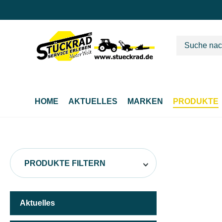
m Hauptinhalt springen
Zur Suche springen
Zur Hauptnavigation springen
HOME
AKTUELLES
MARKEN
PRODUKTE
PRODUKTE FILTERN
Aktuelles
HERSTELLER