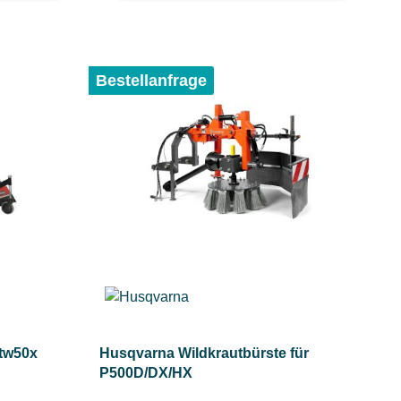
Bestellanfrage
 tw50x
Husqvarna Wildkrautbürste für
P500D/DX/HX