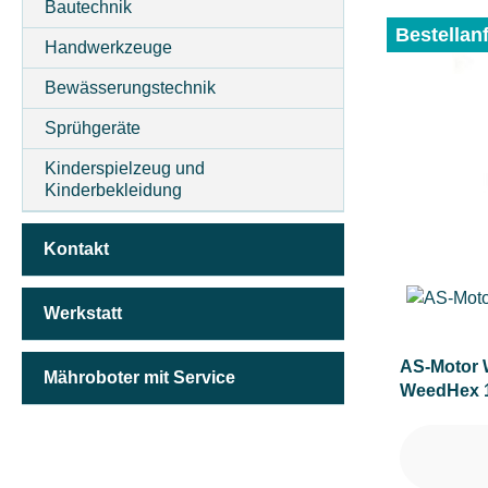
Bautechnik
MOTORLEISTUNG (IN PS)
Bestellan
Handwerkzeuge
Bewässerungstechnik
MOTORLEISTUNG (IN UMDREHUNGEN/MIN)
Sprühgeräte
Kinderspielzeug und
MOTORLEISTUNG (IN KW)
Kinderbekleidung
Kontakt
MOTORTYP (HERSTELLERBEZEICHNUNG)
Werkstatt
NENNSPANNUNG (IN V)
AS-Motor 
Mähroboter mit Service
WeedHex 1
Bürste
TREIBSTOFFTANKGRÖSSE (IN L)