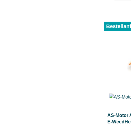
PREIS
Bestellan
AS-Motor 
E-WeedHex
Akkus und