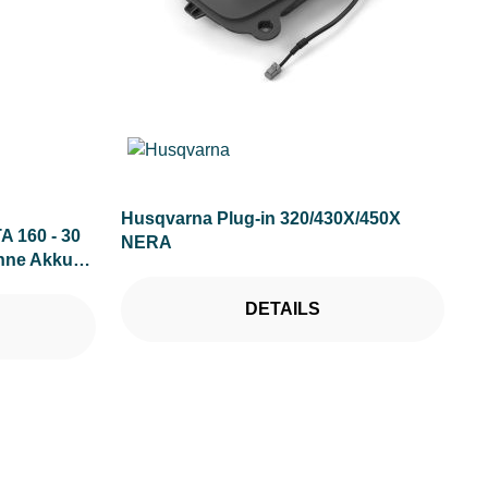
Husqvarna Plug-in 320/430X/450X
A 160 - 30
NERA
ohne Akku
DETAILS