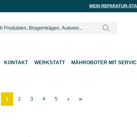
MEIN REPARATUR-ST
KONTAKT
WERKSTATT
MÄHROBOTER MIT SERVIC
Seite
Seite
Seite
Seite
Seite
1
2
3
4
5