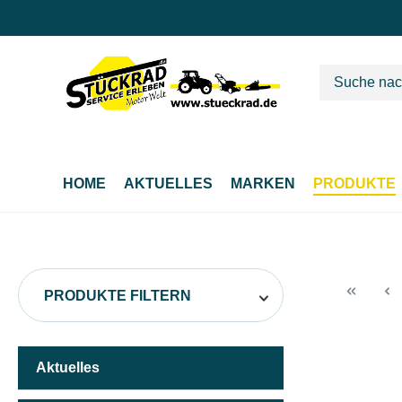
m Hauptinhalt springen
Zur Suche springen
Zur Hauptnavigation springen
HOME
AKTUELLES
MARKEN
PRODUKTE
PRODUKTE FILTERN
Aktuelles
HERSTELLER