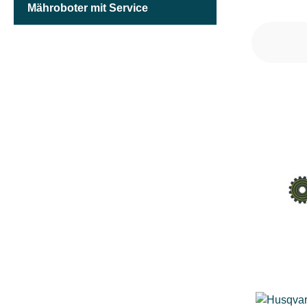
Mähroboter mit Service
GETRIEBEART
HUBRAUM (IN CM³)
KETTENLÄNGE (IN CM)
KETTENTEILUNG (IN ")
KETTENTREIBGLIEDERBREITE (IN MM)
KLASSIFIZIERUNG