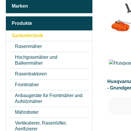
Marken
AKKUKAPAZITÄT (IN AH)
Produkte
ARBEITSBREITE (IN CM)
Gartentechnik
Rasenmäher
ARBEITSHÖHE MIN-MAX (IN CM)
Hochgrasmäher und
Balkenmäher
Rasentraktoren
ARBEITSMATERIAL AUSWURFART
Husqvarna
Frontmäher
- Grundge
ARBEITSSTUFENANZAHL
Anbaugeräte für Frontmäher und
Aufsitzmäher
Mähroboter
ARBEITSTIEFE (IN MM)
Vertikutierer, Rasenlüfter,
Aerifizierer