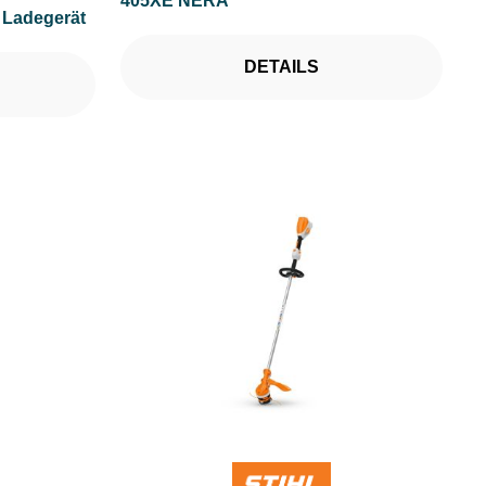
405XE NERA
 Ladegerät
DETAILS