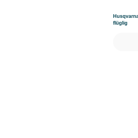
LADEZEIT (IN MIN)
Husqvarna
flüglig
MAXIMALE STEIGUNG (IN %)
MESSERANZAHL
MOTOR-ZYLINDERANZAHL
MOTORLEISTUNG (IN PS)
MOTORLEISTUNG (IN UMDREHUNGEN/MIN)