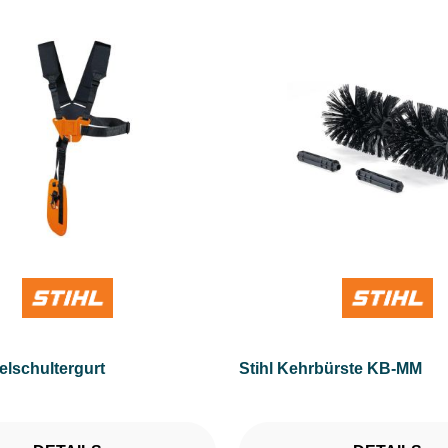
M)
elschultergurt
Stihl Kehrbürste KB-MM