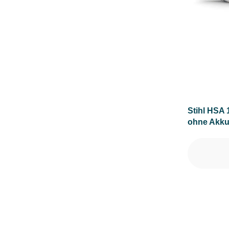
NENNSPANNUNG (IN V)
PRODUKTTYP
SCHALLDRUCKPEGEL AM OHR (IN DB(A))
Stihl HSA 
SCHNEIDWERKZEUG
ohne Akku
SCHNITT-/SCHWERTLÄNGE (IN CM)
SCHNITTE PRO MINUTE
SCHNITTHÖHE MIN-MAX (IN MM)