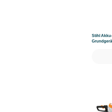
MOTORLEISTUNG (IN WATT)
MOTORLEISTUNG (IN KW)
Stihl Akku
Grundgerä
MOTORTYP (HERSTELLERBEZEICHNUNG)
MULCHFUNKTION
MÄHWERKTYP
NENNDREHZAHL (IN UMDREHUNGEN/MIN)