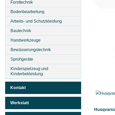
FAHRANTRIEBSART
Forsttechnik
Bodenbearbeitung
FANGSACKVOLUMEN MAX (IN L)
Arbeits- und Schutzkleidung
Bautechnik
FASSUNGSVOLUMEN MAX (IN L)
Handwerkzeuge
Bewässerungstechnik
FLÄCHENGRÖSSE - AUSREICHEND FÜR (IN M²)
Sprühgeräte
Kinderspielzeug und
Kinderbekleidung
FLÄCHENLEISTUNG MAX (IN M²)
Kontakt
GEEIGNET FÜR SÄGEKETTEN (IN ")
Werkstatt
Husqvarna
GESCHWINDIGKEIT MAX (IN KM/H)