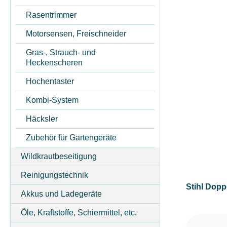
ARBEITSZEIT (IN MIN)
Rasentrimmer
Motorsensen, Freischneider
ASTSTÄRKE MAX (IN MM)
Gras-, Strauch- und
Heckenscheren
Hochentaster
AUSWURFART
Kombi-System
Häcksler
BETRIEBSART
Zubehör für Gartengeräte
Wildkrautbeseitigung
DURCHMESSER TRENNSCHEIBE/SÄGEBLATT (IN M
Reinigungstechnik
Stihl Dopp
FADENDURCHMESSER (IN MM)
Akkus und Ladegeräte
Öle, Kraftstoffe, Schiermittel, etc.