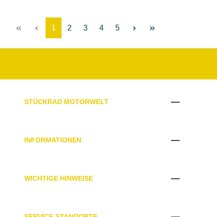
Seite
Seite
Seite
Seite
Seite
1
2
3
4
5
STÜCKRAD MOTORWELT
INFORMATIONEN
WICHTIGE HINWEISE
SERVICE-STANDORTE