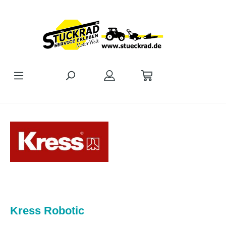
Zum Hauptinhalt springen
Kress Robotic