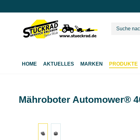
m Hauptinhalt springen
Zur Suche springen
Zur Hauptnavigation springen
HOME
AKTUELLES
MARKEN
PRODUKTE
Mähroboter Automower® 
Bildergalerie überspringen