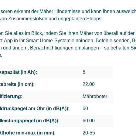
nsoren erkennt der Mäher Hindernisse und kann ihnen ausweich
 von Zusammenstößen und ungeplanten Stopps.
n Sie alles im Blick, indem Sie Ihren Mäher von überall auf d
t-App in Ihr Smart Home-System einbinden. Befehle senden, Be
n und ändern, Benachrichtigungen empfangen – so behalten Sie 
.
apazität (in Ah):
5
sbreite (in cm):
22.00
ifizierung:
Mähroboter
ldruckpegel am Ohr (in dB(A)):
60
lleistungspegel (in dB(A)):
60.00
tthöhe min-max (in mm):
20-55