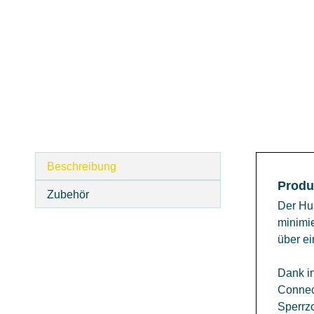
Beschreibung
Produ
Zubehör
Der Hu
minimi
über ei
Dank i
Connec
Sperrzo