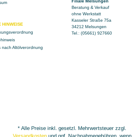
Filiale Melsungen
sum
Beratung & Verkauf
ohne Werkstatt
Kasseler Straße 75a
 HINWEISE
34212 Melsungen
kungsverordnung
Tel.: (05661) 927660
ehinweis
 nach Altölverordnung
* Alle Preise inkl. gesetzl. Mehrwertsteuer zzgl.
Versandkosten
und ggf. Nachnahmegebühren, wenn