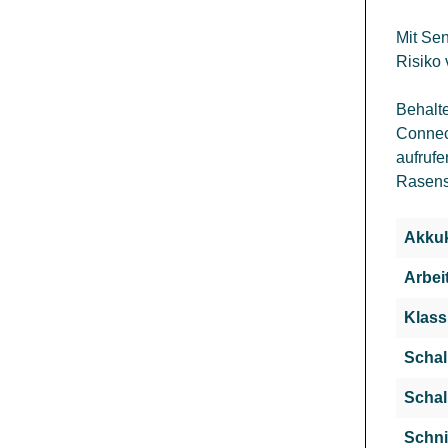
Mit Se
Risiko
Behalte
Connec
aufrufe
Rasens
Akkuk
Arbeit
Klass
Schal
Schal
Schni