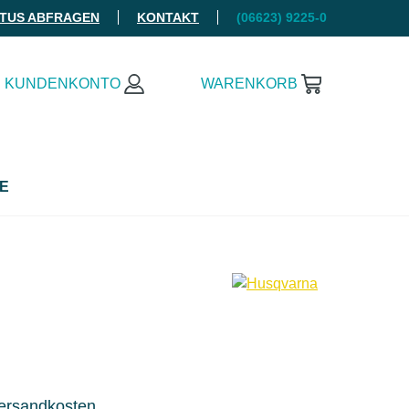
ATUS ABFRAGEN
KONTAKT
(06623) 9225-0
KUNDENKONTO
WARENKORB
E
Versandkosten