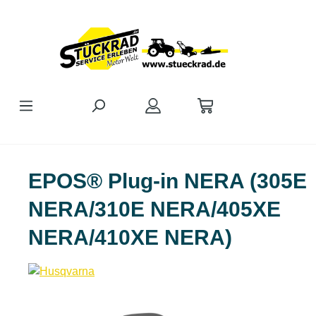
Zum Hauptinhalt springen
EPOS® Plug-in NERA (305E
NERA/310E NERA/405XE
NERA/410XE NERA)
Bildergalerie überspringen