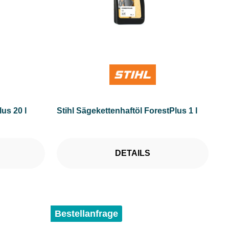
us 20 l
Stihl Sägekettenhaftöl ForestPlus 1 l
DETAILS
Bestellanfrage