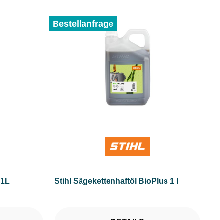
Bestellanfrage
 1L
Stihl Sägekettenhaftöl BioPlus 1 l