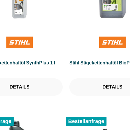
kettenhaftöl SynthPlus 1 l
Stihl Sägekettenhaftöl BioPl
DETAILS
DETAILS
frage
Bestellanfrage