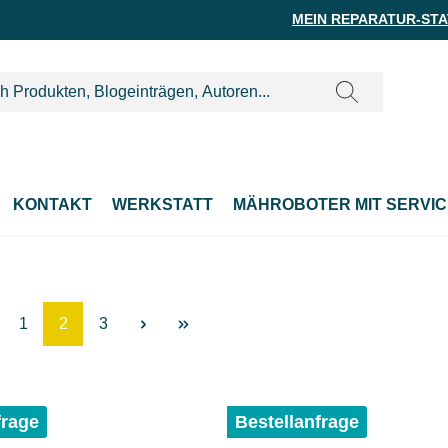
MEIN REPARATUR-ST
KONTAKT
WERKSTATT
MÄHROBOTER MIT SERVIC
Seite
Seite
Seite
1
2
3
frage
Bestellanfrage