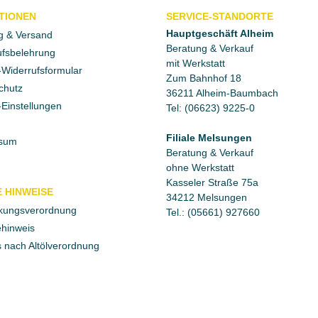
TIONEN
SERVICE-STANDORTE
Hauptgeschäft Alheim
g & Versand
Beratung & Verkauf
fsbelehrung
mit Werkstatt
Widerrufsformular
Zum Bahnhof 18
chutz
36211 Alheim-Baumbach
Einstellungen
Tel: (06623) 9225-0
Filiale Melsungen
sum
Beratung & Verkauf
ohne Werkstatt
Kasseler Straße 75a
 HINWEISE
34212 Melsungen
kungsverordnung
Tel.: (05661) 927660
ehinweis
 nach Altölverordnung