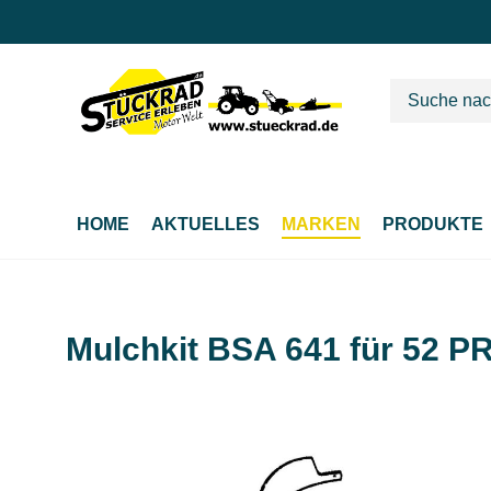
m Hauptinhalt springen
Zur Suche springen
Zur Hauptnavigation springen
HOME
AKTUELLES
MARKEN
PRODUKTE
Mulchkit BSA 641 für 52 P
Bildergalerie überspringen