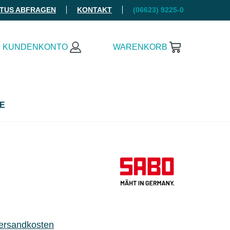
ATUS ABFRAGEN
KONTAKT
(06623) 9225-0
KUNDENKONTO
WARENKORB
E
Versandkosten