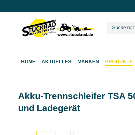
m Hauptinhalt springen
Zur Suche springen
Zur Hauptnavigation springen
HOME
AKTUELLES
MARKEN
PRODUKTE
Akku-Trennschleifer TSA 5
und Ladegerät
Bildergalerie überspringen