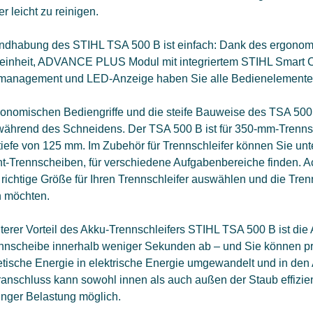
er leicht zu reinigen.
dhabung des STIHL TSA 500 B ist einfach: Dank des ergonomisc
einheit, ADVANCE PLUS Modul mit integriertem STIHL Smart C
management und LED-Anzeige haben Sie alle Bedienelemente k
gonomischen Bediengriffe und die steife Bauweise des TSA 500
während des Schneidens. Der TSA 500 B ist für 350-mm-Trenns
tiefe von 125 mm. Im Zubehör für Trennschleifer können Sie un
t-Trennscheiben, für verschiedene Aufgabenbereiche finden. A
 richtige Größe für Ihren Trennschleifer auswählen und die Tren
n möchten.
terer Vorteil des Akku-Trennschleifers STIHL TSA 500 B ist die
ennscheibe innerhalb weniger Sekunden ab – und Sie können pra
etische Energie in elektrische Energie umgewandelt und in de
nschluss kann sowohl innen als auch außen der Staub effizient
inger Belastung möglich.