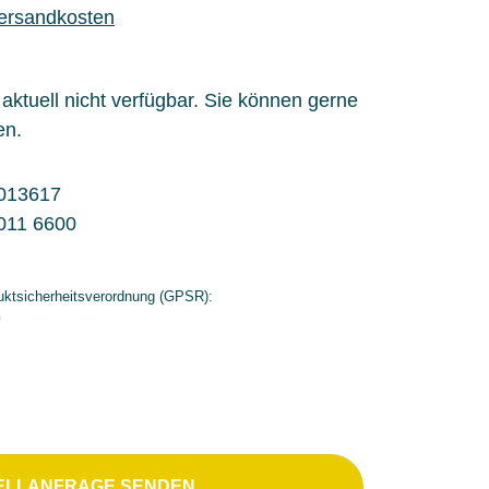
Versandkosten
l aktuell nicht verfügbar. Sie können gerne
en.
013617
011 6600
ktsicherheitsverordnung (GPSR):
G
ELLANFRAGE SENDEN