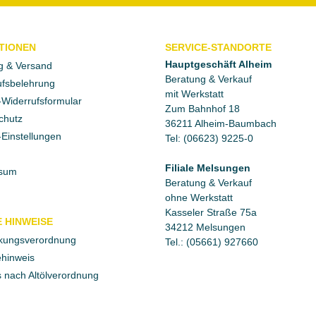
TIONEN
SERVICE-STANDORTE
Hauptgeschäft Alheim
g & Versand
Beratung & Verkauf
fsbelehrung
mit Werkstatt
Widerrufsformular
Zum Bahnhof 18
chutz
36211 Alheim-Baumbach
Einstellungen
Tel: (06623) 9225-0
Filiale Melsungen
sum
Beratung & Verkauf
ohne Werkstatt
Kasseler Straße 75a
 HINWEISE
34212 Melsungen
kungsverordnung
Tel.: (05661) 927660
ehinweis
 nach Altölverordnung