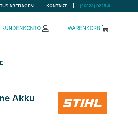
ATUS ABFRAGEN
KONTAKT
(06623) 9225-0
KUNDENKONTO
WARENKORB
E
hne Akku