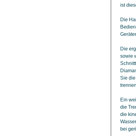
ist dies
Die Han
Bedien
Geräte
Die er
sowie 
Schnitt
Diaman
Sie die
trenne
Ein wei
die Tr
die kin
Wassera
bei ger