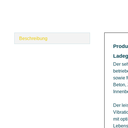
Beschreibung
Produ
Ladeg
Der se
betrieb
sowie f
Beton, 
Innenb
Der lei
Vibrati
mit opt
Lebensd