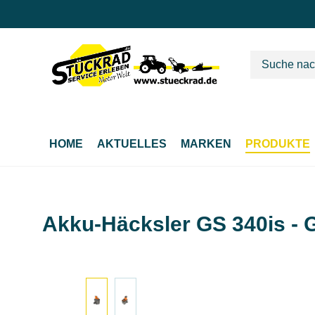
m Hauptinhalt springen
Zur Suche springen
Zur Hauptnavigation springen
HOME
AKTUELLES
MARKEN
PRODUKTE
Akku-Häcksler GS 340is - 
Bildergalerie überspringen