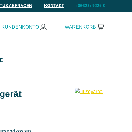
ATUS ABFRAGEN
KONTAKT
(06623) 9225-0
KUNDENKONTO
WARENKORB
E
gerät
Versandkosten