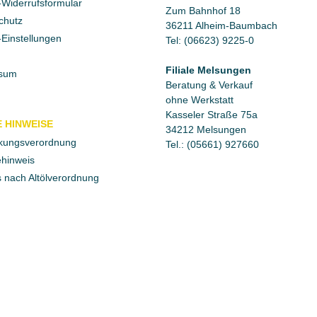
Widerrufsformular
Zum Bahnhof 18
chutz
36211 Alheim-Baumbach
Einstellungen
Tel: (06623) 9225-0
Filiale Melsungen
sum
Beratung & Verkauf
ohne Werkstatt
Kasseler Straße 75a
 HINWEISE
34212 Melsungen
kungsverordnung
Tel.: (05661) 927660
ehinweis
 nach Altölverordnung