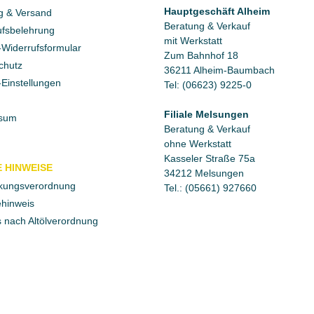
Hauptgeschäft Alheim
g & Versand
Beratung & Verkauf
fsbelehrung
mit Werkstatt
Widerrufsformular
Zum Bahnhof 18
chutz
36211 Alheim-Baumbach
Einstellungen
Tel: (06623) 9225-0
Filiale Melsungen
sum
Beratung & Verkauf
ohne Werkstatt
Kasseler Straße 75a
 HINWEISE
34212 Melsungen
kungsverordnung
Tel.: (05661) 927660
ehinweis
 nach Altölverordnung