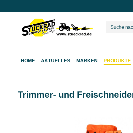
m Hauptinhalt springen
Zur Suche springen
Zur Hauptnavigation springen
HOME
AKTUELLES
MARKEN
PRODUKTE
Trimmer- und Freischneide
Bildergalerie überspringen