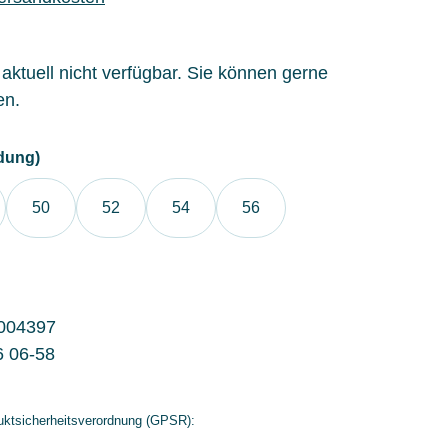
l aktuell nicht verfügbar. Sie können gerne
en.
auswählen
dung)
50
52
54
56
004397
6 06-58
ktsicherheitsverordnung (GPSR):