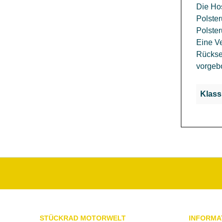
Die Hos
Polster
Polste
Eine Ve
Rückse
vorgeb
Klass
STÜCKRAD MOTORWELT
INFORMA