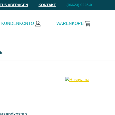
ATUS ABFRAGEN
KONTAKT
(06623) 9225-0
KUNDENKONTO
WARENKORB
E
Versandkosten