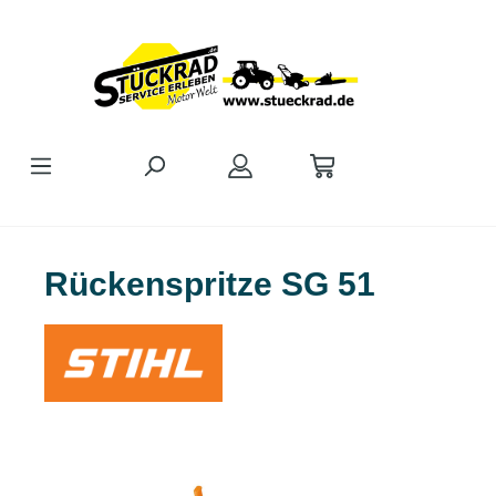
Zum Hauptinhalt springen
Rückenspritze SG 51
Bildergalerie überspringen