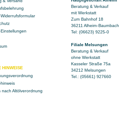
g & Versand
Beratung & Verkauf
fsbelehrung
mit Werkstatt
Widerrufsformular
Zum Bahnhof 18
chutz
36211 Alheim-Baumbach
Einstellungen
Tel: (06623) 9225-0
Filiale Melsungen
sum
Beratung & Verkauf
ohne Werkstatt
Kasseler Straße 75a
 HINWEISE
34212 Melsungen
kungsverordnung
Tel.: (05661) 927660
ehinweis
 nach Altölverordnung