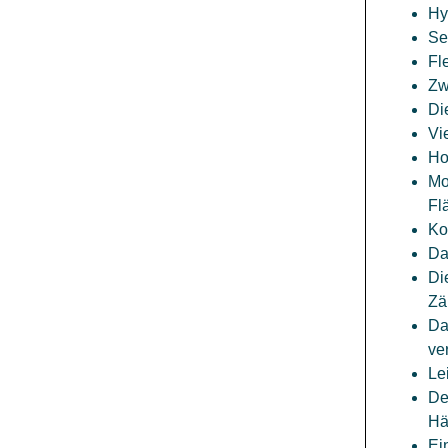
Hy
Se
Fl
Zw
Di
Vi
Ho
Mo
Fl
Ko
Da
Di
Zä
Da
ve
Le
De
Hä
Ei