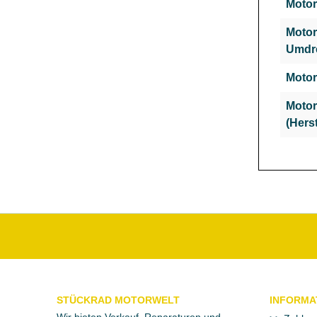
Motor
Motor
Umdr
Motor
Motor
(Hers
STÜCKRAD MOTORWELT
INFORMA
Wir bieten Verkauf, Reparaturen und