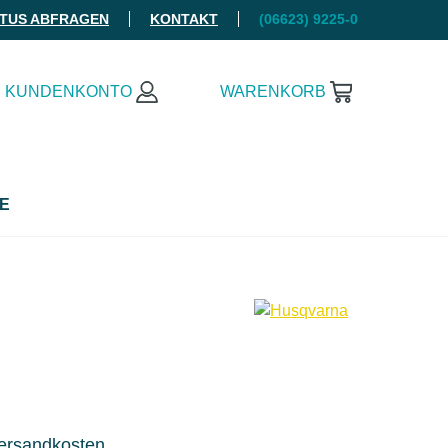
ATUS ABFRAGEN
KONTAKT
(06623) 9225-0
KUNDENKONTO
WARENKORB
E
Versandkosten