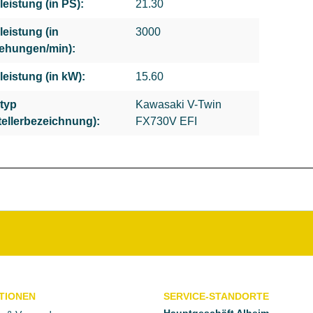
leistung (in PS):
21.30
leistung (in
3000
ehungen/min):
leistung (in kW):
15.60
typ
Kawasaki V-Twin
tellerbezeichnung):
FX730V EFI
TIONEN
SERVICE-STANDORTE
Hauptgeschäft Alheim