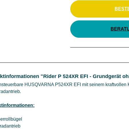
BEST
BERAT
ktinformationen "Rider P 524XR EFI - Grundgerät o
rnsteuerbare HUSQVARNA P524XR EFI mit seinem kraftvollen 
radantrieb.
tinformationen:
errollbügel
lradantrieb