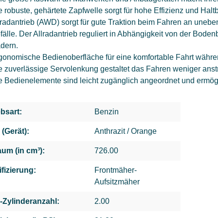
e robuste, gehärtete Zapfwelle sorgt für hohe Effizienz und Haltb
lradantrieb (AWD) sorgt für gute Traktion beim Fahren an unebe
fälle. Der Allradantrieb reguliert in Abhängigkeit von der Boden
dern.
gonomische Bedienoberfläche für eine komfortable Fahrt währen
e zuverlässige Servolenkung gestaltet das Fahren weniger ans
e Bedienelemente sind leicht zugänglich angeordnet und ermögl
ebsart:
Benzin
 (Gerät):
Anthrazit / Orange
um (in cm³):
726.00
ifizierung:
Frontmäher-
Aufsitzmäher
-Zylinderanzahl:
2.00