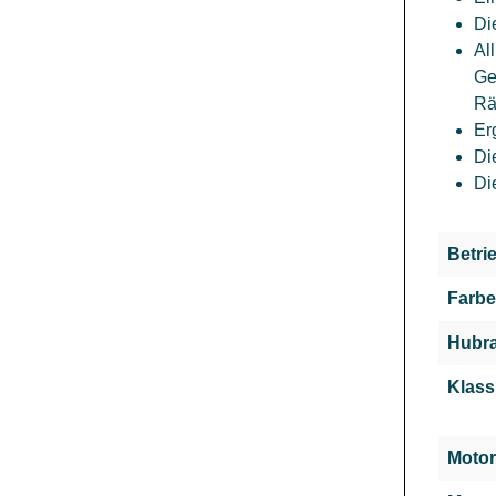
Di
Al
Ge
Rä
Er
Di
Di
Betri
Farbe
Hubra
Klass
Motor