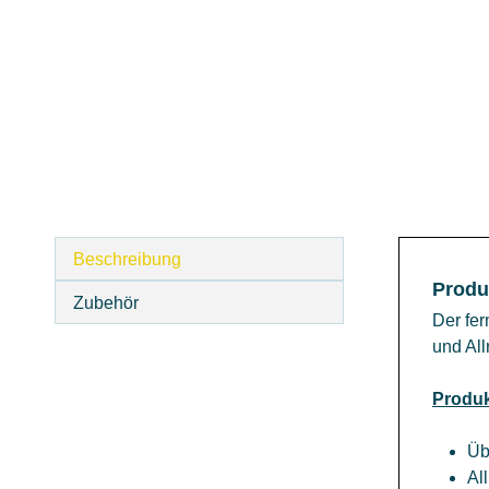
Beschreibung
Produ
Zubehör
Der fe
und All
Produk
Üb
Al