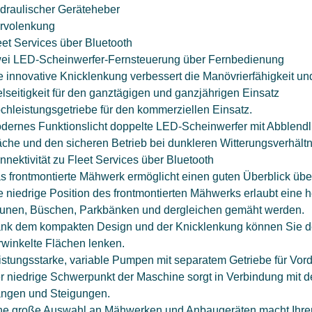
draulischer Geräteheber
rvolenkung
eet Services über Bluetooth
ei LED-Scheinwerfer-Fernsteuerung über Fernbedienung
e innovative Knicklenkung verbessert die Manövrierfähigkeit u
elseitigkeit für den ganztägigen und ganzjährigen Einsatz
chleistungsgetriebe für den kommerziellen Einsatz.
dernes Funktionslicht doppelte LED-Scheinwerfer mit Abblendlic
äche und den sicheren Betrieb bei dunkleren Witterungsverhält
nnektivität zu Fleet Services über Bluetooth
s frontmontierte Mähwerk ermöglicht einen guten Überblick über
e niedrige Position des frontmontierten Mähwerks erlaubt eine 
unen, Büschen, Parkbänken und dergleichen gemäht werden.
nk dem kompakten Design und der Knicklenkung können Sie d
rwinkelte Flächen lenken.
istungsstarke, variable Pumpen mit separatem Getriebe für Vord
r niedrige Schwerpunkt der Maschine sorgt in Verbindung mit de
ngen und Steigungen.
ne große Auswahl an Mähwerken und Anbaugeräten macht Ihren 