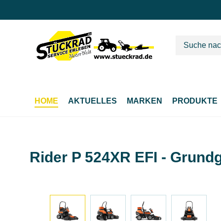
m Hauptinhalt springen
Zur Suche springen
Zur Hauptnavigation springen
HOME
AKTUELLES
MARKEN
PRODUKTE
Rider P 524XR EFI - Grund
Bildergalerie überspringen