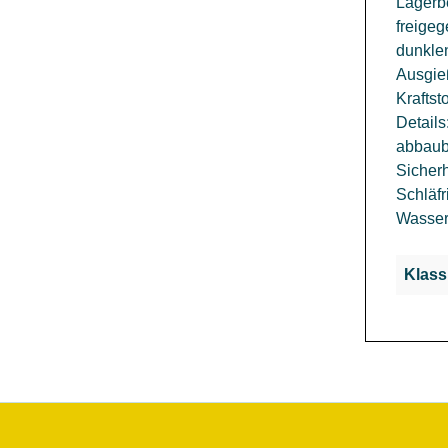
Lagerbe
freige
dunklen
Ausgieß
Kraftst
Details
abbauba
Sicher
Schläfr
Wassero
Klass