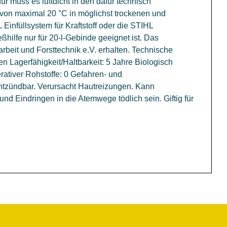
 muss es luftdicht in den dafür technisch
von maximal 20 °C in möglichst trockenen und
Einfüllsystem für Kraftstoff oder die STIHL
ßhilfe nur für 20-l-Gebinde geeignet ist. Das
rbeit und Forsttechnik e.V. erhalten. Technische
ren Lagerfähigkeit/Haltbarkeit: 5 Jahre Biologisch
erativer Rohstoffe: 0 Gefahren- und
ntzündbar. Verursacht Hautreizungen. Kann
d Eindringen in die Atemwege tödlich sein. Giftig für