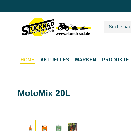
m Hauptinhalt springen
Zur Suche springen
Zur Hauptnavigation springen
HOME
AKTUELLES
MARKEN
PRODUKTE
MotoMix 20L
Bildergalerie überspringen