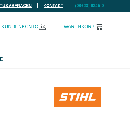
ATUS ABFRAGEN
KONTAKT
(06623) 9225-0
KUNDENKONTO
WARENKORB
E