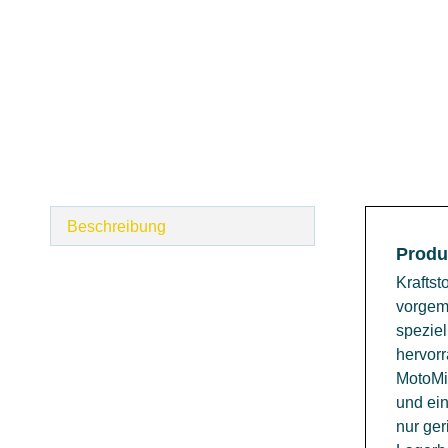
Beschreibung
Produ
Kraftst
vorgemi
spezie
hervor
MotoMi
und ein
nur ger