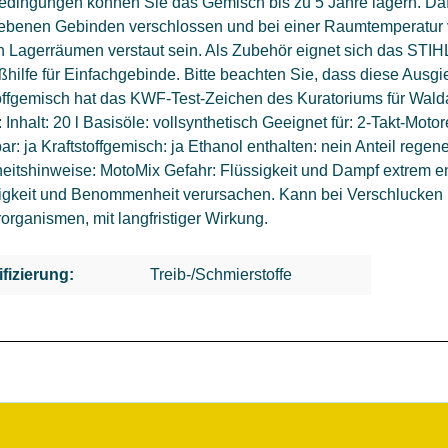
dingungen können Sie das Gemisch bis zu 5 Jahre lagern. Dafür
gebenen Gebinden verschlossen und bei einer Raumtemperatur 
 Lagerräumen verstaut sein. Als Zubehör eignet sich das STIHL 
hilfe für Einfachgebinde. Bitte beachten Sie, dass diese Ausgie
offgemisch hat das KWF-Test-Zeichen des Kuratoriums für Walda
: Inhalt: 20 l Basisöle: vollsynthetisch Geeignet für: 2-Takt-Moto
r: ja Kraftstoffgemisch: ja Ethanol enthalten: nein Anteil regen
heitshinweise: MotoMix Gefahr: Flüssigkeit und Dampf extrem e
igkeit und Benommenheit verursachen. Kann bei Verschlucken un
rganismen, mit langfristiger Wirkung.
ifizierung:
Treib-/Schmierstoffe