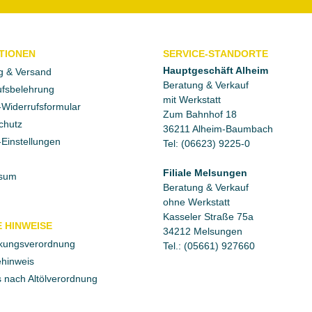
TIONEN
SERVICE-STANDORTE
Hauptgeschäft Alheim
g & Versand
Beratung & Verkauf
fsbelehrung
mit Werkstatt
Widerrufsformular
Zum Bahnhof 18
chutz
36211 Alheim-Baumbach
Einstellungen
Tel: (06623) 9225-0
Filiale Melsungen
sum
Beratung & Verkauf
ohne Werkstatt
Kasseler Straße 75a
 HINWEISE
34212 Melsungen
kungsverordnung
Tel.: (05661) 927660
ehinweis
 nach Altölverordnung