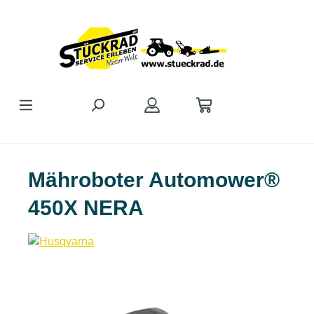
Zum Hauptinhalt springen
Mähroboter Automower®
450X NERA
Bildergalerie überspringen