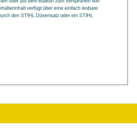
arten oder auf dem Balkon zum Versprühen von
ehälterinhalt verfügt über eine einfach lesbare
 durch den STIHL Düsensatz oder ein STIHL