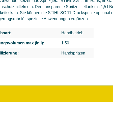
e Anwender setzen das Spritzgerät STIHL SG 11 im Haus, im G
nschutzmitteln ein. Der transparente Spritzmitteltank mit 1,5 l B
gkeitsskala. Sie können die STIHL SG 11 Druckspritze optional
gerungsrohr für spezielle Anwendungen ergänzen.
ebsart:
Handbetrieb
ngsvolumen max (in l):
1.50
ifizierung:
Handspritzen