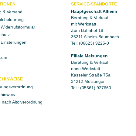
TIONEN
SERVICE-STANDORTE
Hauptgeschäft Alheim
g & Versand
Beratung & Verkauf
fsbelehrung
mit Werkstatt
Widerrufsformular
Zum Bahnhof 18
chutz
36211 Alheim-Baumbach
Einstellungen
Tel: (06623) 9225-0
Filiale Melsungen
sum
Beratung & Verkauf
ohne Werkstatt
Kasseler Straße 75a
 HINWEISE
34212 Melsungen
kungsverordnung
Tel.: (05661) 927660
ehinweis
 nach Altölverordnung