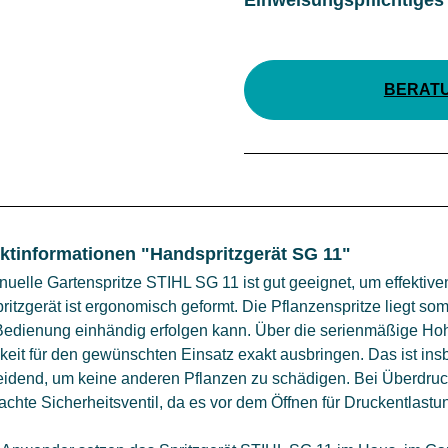
BERAT
ktinformationen "Handspritzgerät SG 11"
uelle Gartenspritze STIHL SG 11 ist gut geeignet, um effektive
itzgerät ist ergonomisch geformt. Die Pflanzenspritze liegt so
Bedienung einhändig erfolgen kann. Über die serienmäßige Ho
gkeit für den gewünschten Einsatz exakt ausbringen. Das ist i
idend, um keine anderen Pflanzen zu schädigen. Bei Überdruck
chte Sicherheitsventil, da es vor dem Öffnen für Druckentlastun