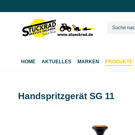
m Hauptinhalt springen
Zur Suche springen
Zur Hauptnavigation springen
HOME
AKTUELLES
MARKEN
PRODUKTE
Handspritzgerät SG 11
Bildergalerie überspringen