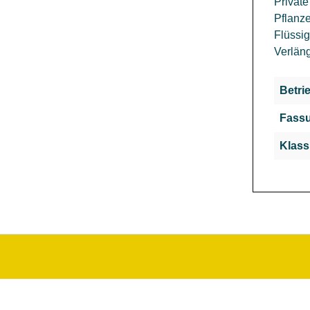
Privat
Pflanze
Flüssi
Verlän
Betri
Fassu
Klass