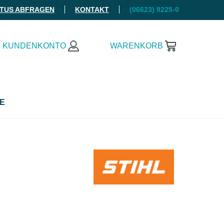
ATUS ABFRAGEN
KONTAKT
(06623) 9225-0
KUNDENKONTO
WARENKORB
E