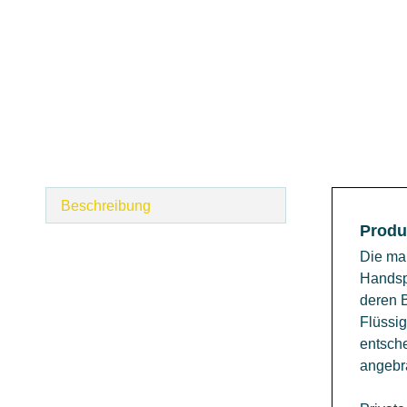
Beschreibung
Produ
Die man
Handspr
deren 
Flüssi
entsche
angebra