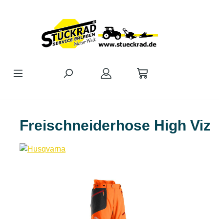
Zum Hauptinhalt springen
Freischneiderhose High Viz
Bildergalerie überspringen