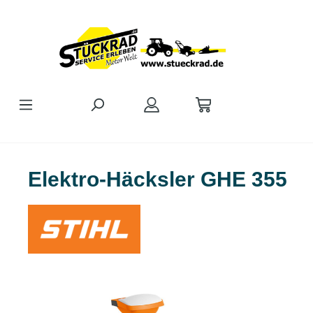
Zum Hauptinhalt springen
Elektro-Häcksler GHE 355
Bildergalerie überspringen