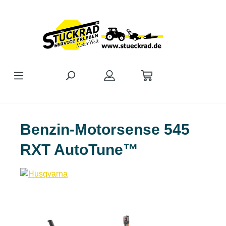
Zum Hauptinhalt springen
Benzin-Motorsense 545
RXT AutoTune™
Bildergalerie überspringen