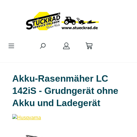
Zum Hauptinhalt springen
Akku-Rasenmäher LC
142iS - Grudngerät ohne
Akku und Ladegerät
Bildergalerie überspringen