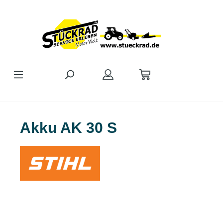
Zum Hauptinhalt springen
Akku AK 30 S
Bildergalerie überspringen