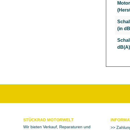
Motor
(Hers
Schal
(in dB
Schal
dB(A)
STÜCKRAD MOTORWELT
INFORMA
Wir bieten Verkauf, Reparaturen und
Zahlun