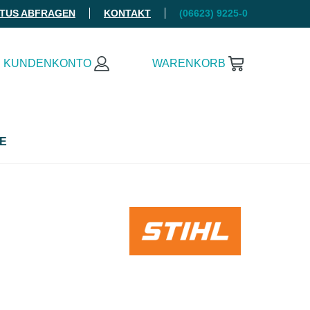
ATUS ABFRAGEN
KONTAKT
(06623) 9225-0
KUNDENKONTO
WARENKORB
E