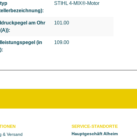
typ
STIHL 4-MIX®-Motor
tellerbezeichnung):
ldruckpegel am Ohr
101.00
(A)):
lleistungspegel (in
109.00
):
TIONEN
SERVICE-STANDORTE
Hauptgeschäft Alheim
g & Versand