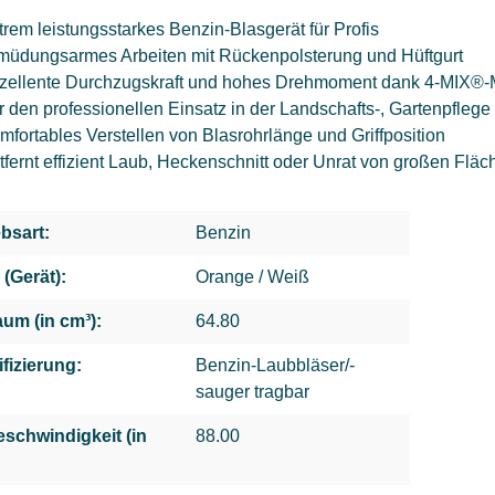
trem leistungsstarkes Benzin-Blasgerät für Profis
müdungsarmes Arbeiten mit Rückenpolsterung und Hüftgurt
zellente Durchzugskraft und hohes Drehmoment dank 4-MIX®-
r den professionellen Einsatz in der Landschafts-, Gartenpfle
mfortables Verstellen von Blasrohrlänge und Griffposition
tfernt effizient Laub, Heckenschnitt oder Unrat von großen Fläc
ebsart:
Benzin
 (Gerät):
Orange / Weiß
um (in cm³):
64.80
ifizierung:
Benzin-Laubbläser/-
sauger tragbar
eschwindigkeit (in
88.00