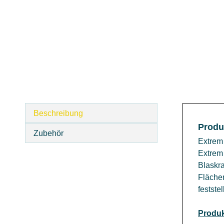
Beschreibung
Produ
Zubehör
Extrem 
Extrem 
Blaskra
Flächen
festste
Produk