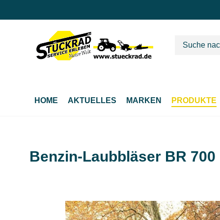
m Hauptinhalt springen
Zur Suche springen
Zur Hauptnavigation springen
HOME
AKTUELLES
MARKEN
PRODUKTE
Benzin-Laubbläser BR 700
Bildergalerie überspringen