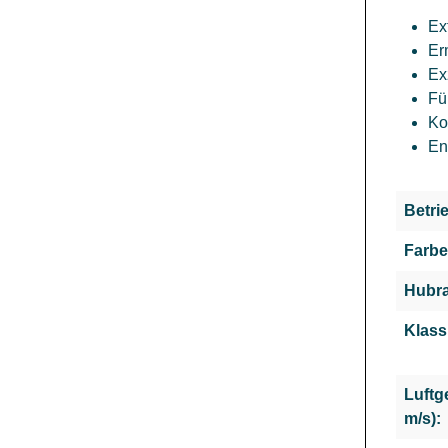
Ex
Er
Ex
Fü
Ko
En
Betri
Farbe
Hubra
Klass
Luftg
m/s):