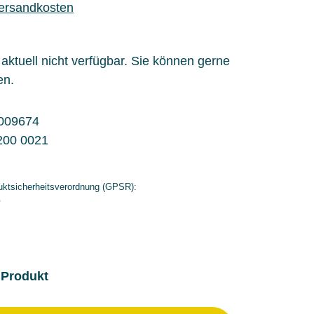
Versandkosten
l aktuell nicht verfügbar. Sie können gerne
en.
009674
200 0021
ktsicherheitsverordnung (GPSR):
G
 Produkt