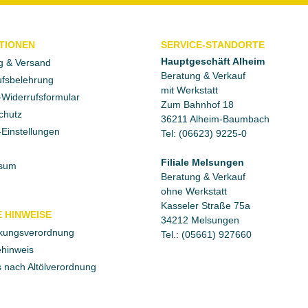
TIONEN
SERVICE-STANDORTE
Hauptgeschäft Alheim
g & Versand
Beratung & Verkauf
fsbelehrung
mit Werkstatt
Widerrufsformular
Zum Bahnhof 18
chutz
36211 Alheim-Baumbach
Einstellungen
Tel: (06623) 9225-0
Filiale Melsungen
sum
Beratung & Verkauf
ohne Werkstatt
Kasseler Straße 75a
 HINWEISE
34212 Melsungen
kungsverordnung
Tel.: (05661) 927660
ehinweis
 nach Altölverordnung