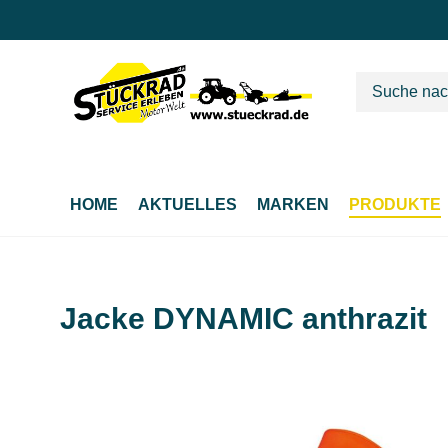
m Hauptinhalt springen
Zur Suche springen
Zur Hauptnavigation springen
HOME
AKTUELLES
MARKEN
PRODUKTE
Jacke DYNAMIC anthrazit
Bildergalerie überspringen