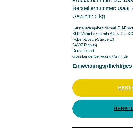
Produktnummer:
DC-100
Herstellernummer:
0088 
Gewicht:
5 kg
Herstellerangaben gemäß EU-Produ
Stihl Vetriebszentrale AG & Co. K
Robert-Bosch-Straße 13
64807 Dieburg
Deutschland
grosskundenbetreuung@stihl.de
Einweisungspflichtiges
BEST
BERAT