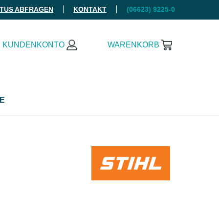
ATUS ABFRAGEN
KONTAKT
(06623) 9225-0
KUNDENKONTO
WARENKORB
E