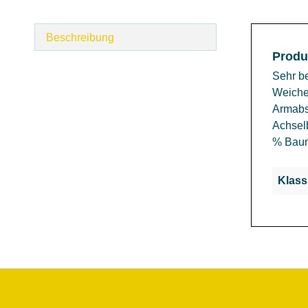
Beschreibung
Produ
Sehr b
Weiches
Armabsc
Achselb
% Baum
Klass