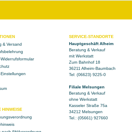
TIONEN
SERVICE-STANDORTE
Hauptgeschäft Alheim
g & Versand
Beratung & Verkauf
fsbelehrung
mit Werkstatt
Widerrufsformular
Zum Bahnhof 18
chutz
36211 Alheim-Baumbach
Einstellungen
Tel: (06623) 9225-0
Filiale Melsungen
sum
Beratung & Verkauf
ohne Werkstatt
Kasseler Straße 75a
 HINWEISE
34212 Melsungen
kungsverordnung
Tel.: (05661) 927660
ehinweis
 nach Altölverordnung