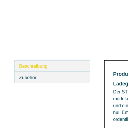
Beschreibung
Produ
Zubehör
Ladeg
Der STI
modula
und ein
null Em
ordentl