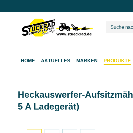
m Hauptinhalt springen
Zur Suche springen
Zur Hauptnavigation springen
HOME
AKTUELLES
MARKEN
PRODUKTE
Heckauswerfer-Aufsitzmähe
5 A Ladegerät)
Bildergalerie überspringen