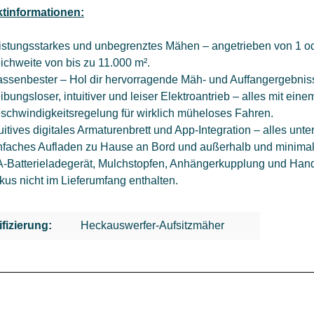
tinformationen:
istungsstarkes und unbegrenztes Mähen – angetrieben von 1 o
ichweite von bis zu 11.000 m².
assenbester – Hol dir hervorragende Mäh- und Auffangergebnis
ibungsloser, intuitiver und leiser Elektroantrieb – alles mit ei
schwindigkeitsregelung für wirklich müheloses Fahren.
tuitives digitales Armaturenbrett und App-Integration – alles unt
nfaches Aufladen zu Hause an Bord und außerhalb und minima
A-Batterieladegerät, Mulchstopfen, Anhängerkupplung und Hand
kus nicht im Lieferumfang enthalten.
ifizierung:
Heckauswerfer-Aufsitzmäher