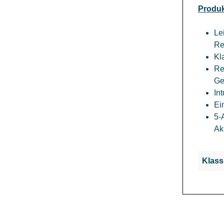
Produk
Le
Re
Kl
Re
Ge
In
Ei
5-
Ak
Klass