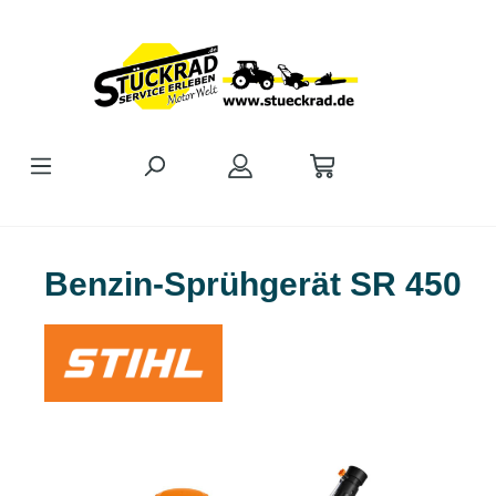
Zum Hauptinhalt springen
Benzin-Sprühgerät SR 450
Bildergalerie überspringen